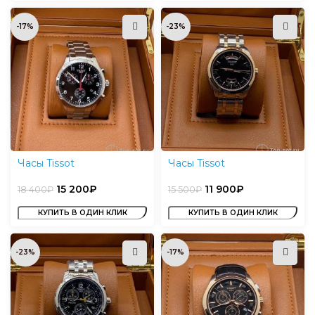
-17%
-23%
Часы Tissot
Часы Tissot
15 200
₽
11 900
₽
18 400
₽
15 500
₽
КУПИТЬ В ОДИН КЛИК
КУПИТЬ В ОДИН КЛИК
-23%
-17%