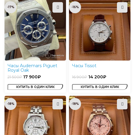
-17%
-16%
Часы Audemars Piguet
Часы Tissot
Royal Oak
17 900
₽
14 200
₽
21 500
₽
16 900
₽
КУПИТЬ В ОДИН КЛИК
КУПИТЬ В ОДИН КЛИК
-18%
-18%