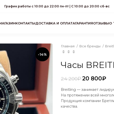
График работы с 10:00 до 22:00 пн-пт | С 10:00 до 20:00 сб-вс
МАГАЗИН
КОНТАКТЫ
ДОСТАВКА И ОПЛАТА
ГАРАНТИЯ
ОТЗЫВЫ
О 
Главная
Все бренды
Breit
-14%
Часы BREIT
20 800
₽
24 200
₽
₽
₽
₽
₽
Breitling — занимает лидир
На протяжении всей многоле
Продукция компании Бретл
качества.