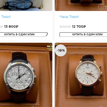
 Tissot
Часы Tissot
13 800
₽
12 700
₽
0
₽
15 300
₽
КУПИТЬ В ОДИН КЛИК
КУПИТЬ В ОДИН КЛИК
-18%