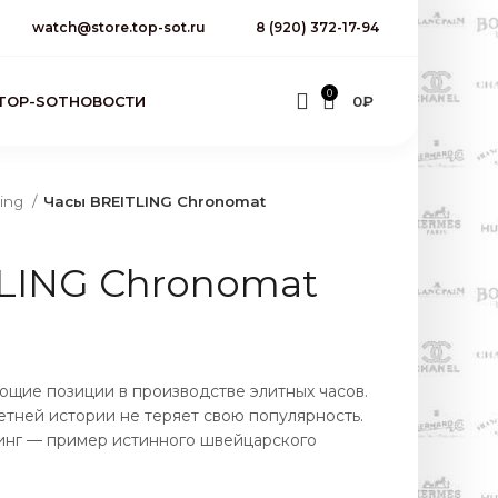
watch@store.top-sot.ru
8 (920) 372-17-94
0
TOP-SOT
НОВОСТИ
0
₽
ling
Часы BREITLING Chronomat
LING Chronomat
ующие позиции в производстве элитных часов.
тней истории не теряет свою популярность.
инг — пример истинного швейцарского