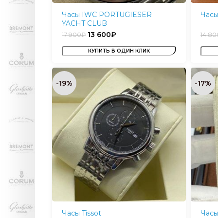
Часы IWC PORTUGIESER
Часы
YACHT CLUB
13 600
₽
17 900
₽
14 80
КУПИТЬ В ОДИН КЛИК
-19%
-17%
Часы Tissot
Часы