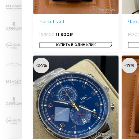
Часы Tissot
Часы
11 900
₽
15 500
₽
16 30
КУПИТЬ В ОДИН КЛИК
-24%
-17%