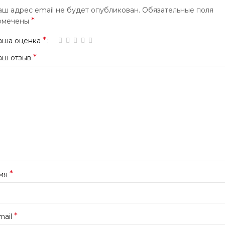
аш адрес email не будет опубликован.
Обязательные поля
*
омечены
*
аша оценка
*
аш отзыв
*
мя
*
mail