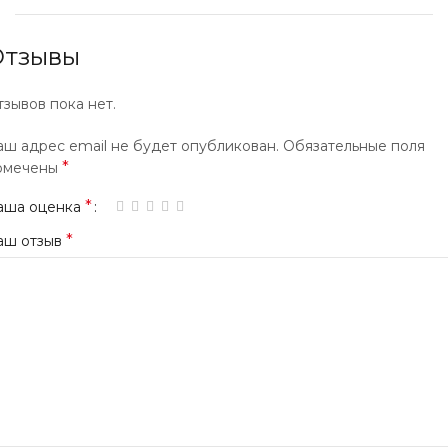
Отзывы
тзывов пока нет.
аш адрес email не будет опубликован.
Обязательные поля
*
омечены
*
аша оценка
*
аш отзыв