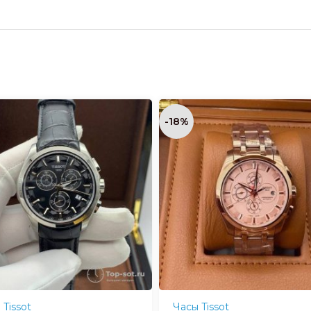
-18%
 Tissot
Часы Tissot