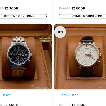
12 300
₽
12 600
₽
0
₽
15 400
₽
КУПИТЬ В ОДИН КЛИК
КУПИТЬ В ОДИН КЛИК
-18%
 Tissot
Часы Tissot
12 400
₽
12 200
₽
0
₽
14 900
₽