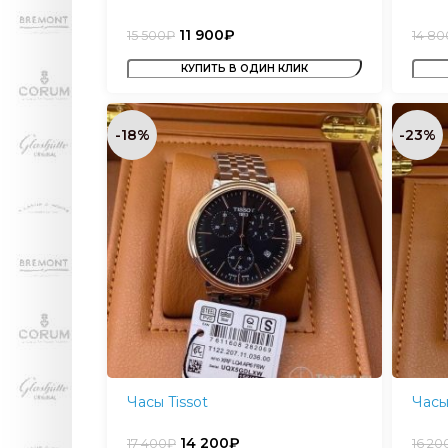
11 900
₽
15 500
₽
14 80
КУПИТЬ В ОДИН КЛИК
-18%
-23%
Часы Tissot
Часы
14 200
₽
17 400
₽
16 20