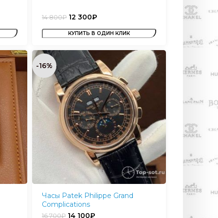
12 300
₽
14 800
₽
КУПИТЬ В ОДИН КЛИК
-16%
Часы Patek Philippe Grand
Complications
14 100
₽
16 700
₽