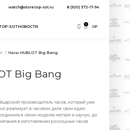
watch@store.top-sot.ru
8 (920) 372-17-94
0
TOP-SOT
НОВОСТИ
0
₽
ot
Часы HUBLOT Big Bang
OT Big Bang
йцарский производитель часов, который уже
но реализует в часовом деле свои идеи.
оединила в своих моделях металл и каучук, до
компания в изготовлении роскошных часов.