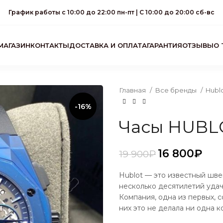
График работы с 10:00 до 22:00 пн-пт | С 10:00 до 20:00 сб-вс
МАГАЗИН
КОНТАКТЫ
ДОСТАВКА И ОПЛАТА
ГАРАНТИЯ
ОТЗЫВЫ
О 
Главная
Все бренды
Hubl
-16%
Часы HUBL
16 800
₽
19 900
₽
₽
₽
₽
₽
Hublot — это известный шве
несколько десятилетий удач
Компания, одна из первых, с
них это не делала ни одна 