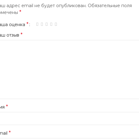
аш адрес email не будет опубликован.
Обязательные поля
*
омечены
*
аша оценка
*
аш отзыв
*
мя
*
mail