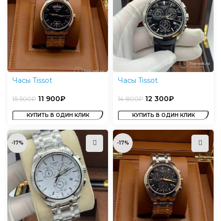
Часы Tissot
Часы Tissot
11 900
₽
12 300
₽
15 500
₽
14 800
₽
КУПИТЬ В ОДИН КЛИК
КУПИТЬ В ОДИН КЛИК
-17%
-17%