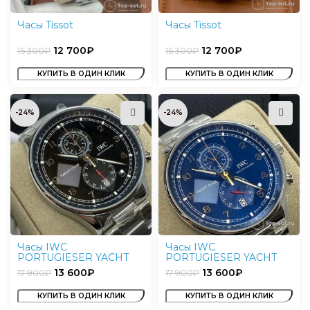
Часы Tissot
Часы Tissot
12 700
₽
12 700
₽
15 300
₽
15 300
₽
КУПИТЬ В ОДИН КЛИК
КУПИТЬ В ОДИН КЛИК
-24%
-24%
Часы IWC
Часы IWC
PORTUGIESER YACHT
PORTUGIESER YACHT
CLUB
CLUB
13 600
₽
13 600
₽
17 900
₽
17 900
₽
КУПИТЬ В ОДИН КЛИК
КУПИТЬ В ОДИН КЛИК