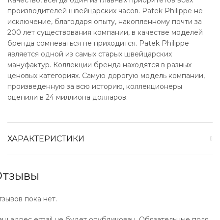
Качество, всегда один из главных приоритетов всех
производителей швейцарских часов. Patek Philippe не
исключение, благодаря опыту, накопленному почти за
200 лет существования компании, в качестве моделей
бренда сомневаться не приходится. Patek Philippe
является одной из самых старых швейцарских
мануфактур. Коллекции бренда находятся в разных
ценовых категориях. Самую дорогую модель компании,
произведенную за всю историю, коллекционеры
оценили в 24 миллиона долларов.
ХАРАКТЕРИСТИКИ
Отзывы
тзывов пока нет.
аш адрес email не будет опубликован.
Обязательные поля