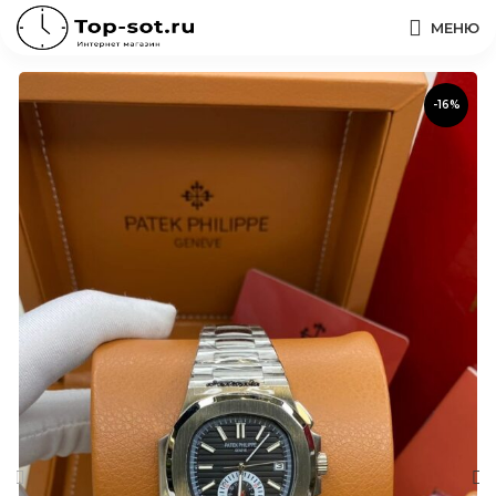
МЕНЮ
-16%