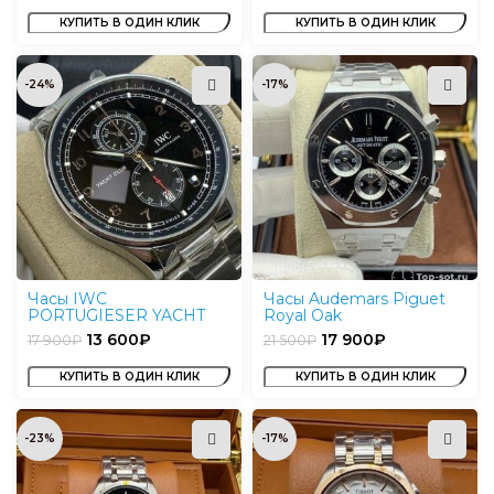
КУПИТЬ В ОДИН КЛИК
КУПИТЬ В ОДИН КЛИК
-24%
-17%
Часы IWC
Часы Audemars Piguet
PORTUGIESER YACHT
Royal Oak
CLUB
13 600
₽
17 900
₽
17 900
₽
21 500
₽
КУПИТЬ В ОДИН КЛИК
КУПИТЬ В ОДИН КЛИК
-23%
-17%