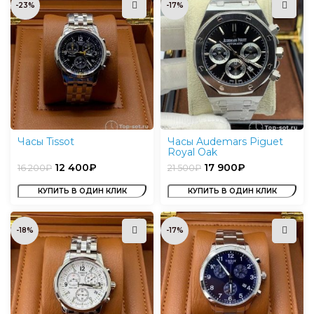
-23%
-17%
Часы Tissot
Часы Audemars Piguet
Royal Oak
12 400
₽
17 900
₽
16 200
₽
21 500
₽
КУПИТЬ В ОДИН КЛИК
КУПИТЬ В ОДИН КЛИК
-18%
-17%