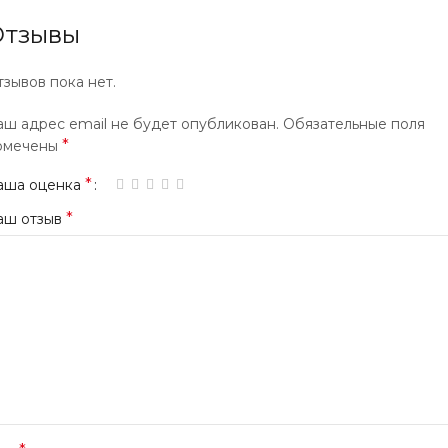
Отзывы
тзывов пока нет.
аш адрес email не будет опубликован.
Обязательные поля
*
омечены
*
аша оценка
*
аш отзыв