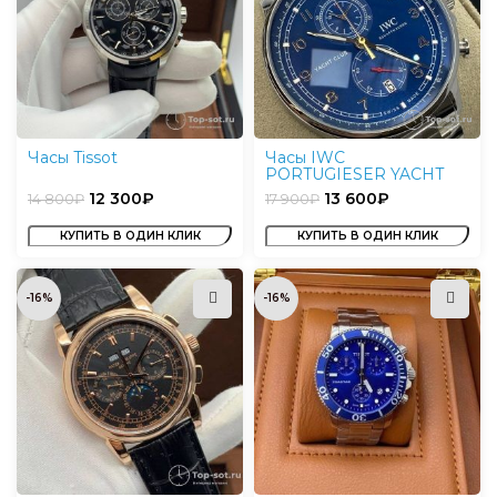
Часы Tissot
Часы IWC
PORTUGIESER YACHT
CLUB
12 300
₽
13 600
₽
14 800
₽
17 900
₽
КУПИТЬ В ОДИН КЛИК
КУПИТЬ В ОДИН КЛИК
-16%
-16%