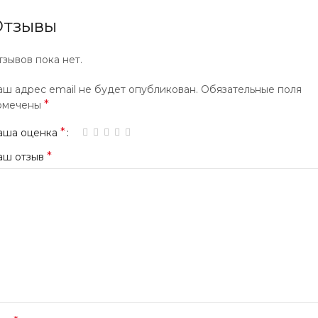
Отзывы
тзывов пока нет.
аш адрес email не будет опубликован.
Обязательные поля
*
омечены
*
аша оценка
*
аш отзыв