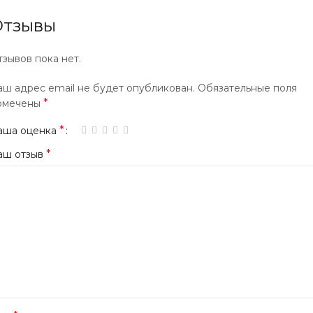
Отзывы
тзывов пока нет.
аш адрес email не будет опубликован.
Обязательные поля
*
омечены
*
аша оценка
*
аш отзыв