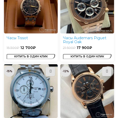
Часы Tissot
Часы Audemars Piguet
Royal Oak
12 700
₽
17 900
₽
15 300
₽
21 500
₽
КУПИТЬ В ОДИН КЛИК
КУПИТЬ В ОДИН КЛИК
-15%
-12%