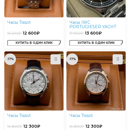
Часы Tissot
Часы IWC
PORTUGIESER YACHT
CLUB
12 600
₽
13 600
₽
15 400
₽
17 900
₽
КУПИТЬ В ОДИН КЛИК
КУПИТЬ В ОДИН КЛИК
-17%
-17%
Часы Tissot
Часы Tissot
12 300
₽
12 300
₽
14 800
₽
14 800
₽