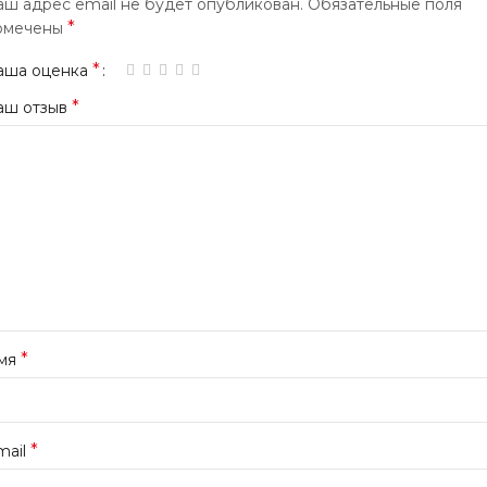
аш адрес email не будет опубликован.
Обязательные поля
*
омечены
*
аша оценка
*
аш отзыв
*
мя
*
mail